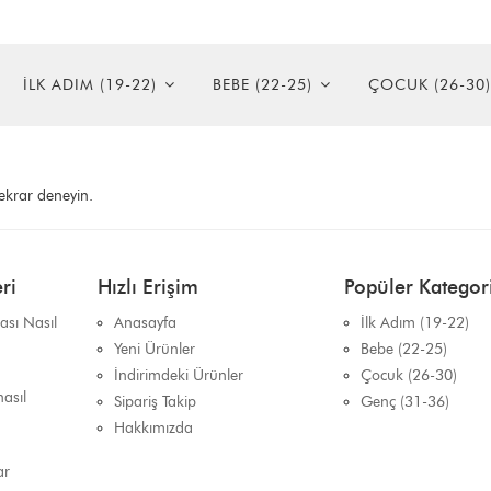
İLK ADIM (19-22)
BEBE (22-25)
ÇOCUK (26-30)
tekrar deneyin.
ri
Hızlı Erişim
Popüler Kategori
sı Nasıl
Anasayfa
İlk Adım (19-22)
Yeni Ürünler
Bebe (22-25)
İndirimdeki Ürünler
Çocuk (26-30)
asıl
Sipariş Takip
Genç (31-36)
Hakkımızda
ar