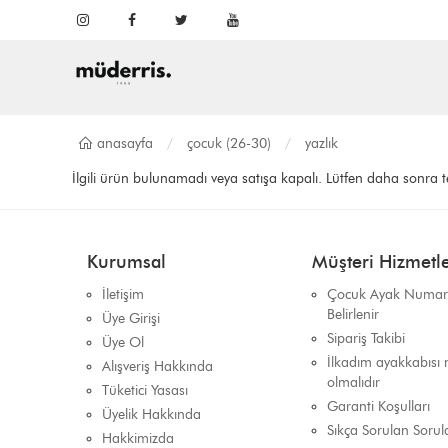
anasayfa
çocuk (26-30)
yazlık
İlgili ürün bulunamadı veya satışa kapalı. Lütfen daha sonra 
Kurumsal
Müşteri Hizmetle
İletişim
Çocuk Ayak Numara
Belirlenir
Üye Girişi
Sipariş Takibi
Üye Ol
İlkadım ayakkabısı n
Alışveriş Hakkında
olmalıdır
Tüketici Yasası
Garanti Koşulları
Üyelik Hakkında
Sıkça Sorulan Sorul
Hakkimizda