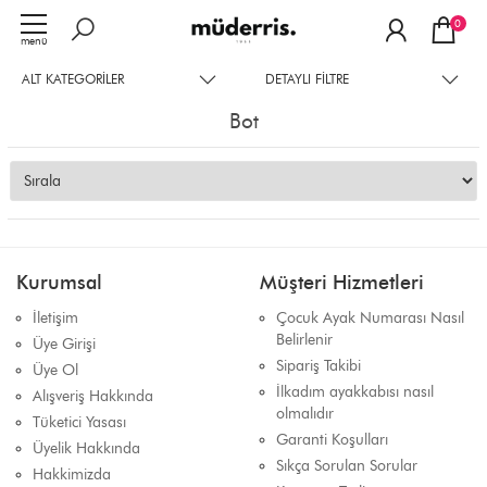
0
menü
ALT KATEGORILER
DETAYLI FILTRE
Bot
Kurumsal
Müşteri Hizmetleri
İletişim
Çocuk Ayak Numarası Nasıl
Belirlenir
Üye Girişi
Sipariş Takibi
Üye Ol
İlkadım ayakkabısı nasıl
Alışveriş Hakkında
olmalıdır
Tüketici Yasası
Garanti Koşulları
Üyelik Hakkında
Sıkça Sorulan Sorular
Hakkimizda