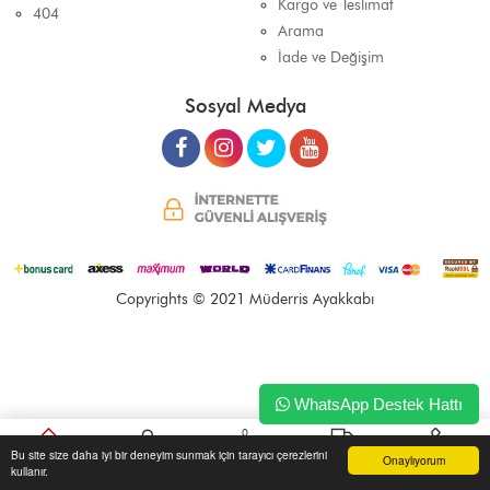
Kargo ve Teslimat
404
Arama
İade ve Değişim
Sosyal Medya
Copyrights © 2021 Müderris Ayakkabı
WhatsApp Destek Hattı
0
Bu site size daha iyi bir deneyim sunmak için tarayıcı çerezlerini
Onaylıyorum
Anasayfa
Üye Girişi
Sipariş Takibi
İletişim
kullanır.
Sepetim