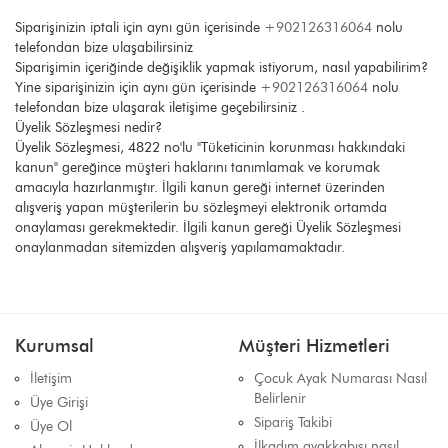
Siparişinizin iptali için aynı gün içerisinde
+902126316064
nolu
telefondan bize ulaşabilirsiniz
Siparişimin içeriğinde değişiklik yapmak istiyorum, nasıl yapabilirim?
Yine siparişinizin için aynı gün içerisinde
+902126316064
nolu
telefondan bize ulaşarak iletişime geçebilirsiniz .
Üyelik Sözleşmesi nedir?
Üyelik Sözleşmesi, 4822 no'lu "Tüketicinin korunması hakkındaki
kanun" gereğince müşteri haklarını tanımlamak ve korumak
amacıyla hazırlanmıştır. İlgili kanun gereği internet üzerinden
alışveriş yapan müşterilerin bu sözleşmeyi elektronik ortamda
onaylaması gerekmektedir. İlgili kanun gereği Üyelik Sözleşmesi
onaylanmadan sitemizden alışveriş yapılamamaktadır.
Kurumsal
Müşteri Hizmetleri
İletişim
Çocuk Ayak Numarası Nasıl
Belirlenir
Üye Girişi
Sipariş Takibi
Üye Ol
İlkadım ayakkabısı nasıl