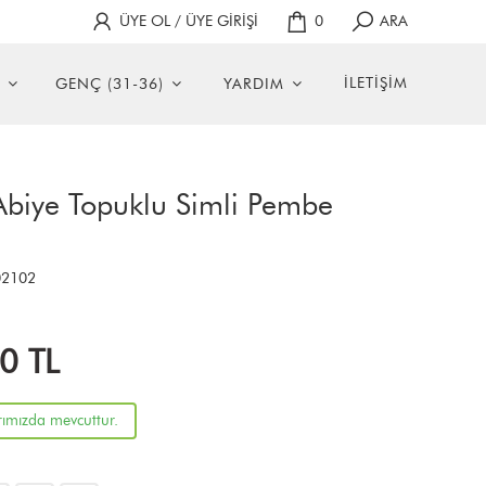
ÜYE OL / ÜYE GİRİŞİ
0
ARA
İLETİŞİM
GENÇ (31-36)
YARDIM
Abiye Topuklu Simli Pembe
2102
00
TL
rımızda mevcuttur.