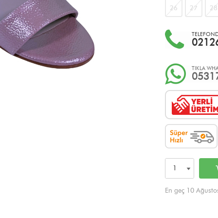
26
27
28
TELEFONDA
0212
TIKLA WHA
0531
En geç 10 Ağusto