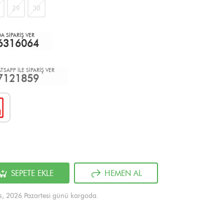
29
30
 SİPARİŞ VER
6316064
TSAPP İLE SİPARİŞ VER
7121859
SEPETE EKLE
HEMEN AL
s, 2026 Pazartesi günü kargoda.