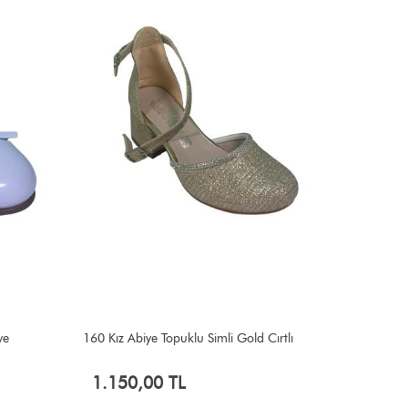
ye
160 Kız Abiye Topuklu Simli Gold Cırtlı
158 Kız A
1.150,00 TL
1.150