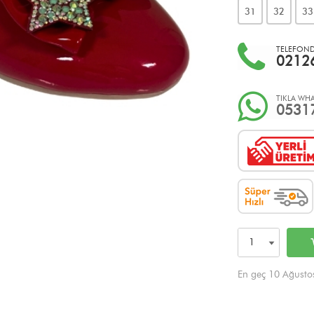
31
32
33
TELEFONDA
0212
TIKLA WHA
0531
En geç 10 Ağusto