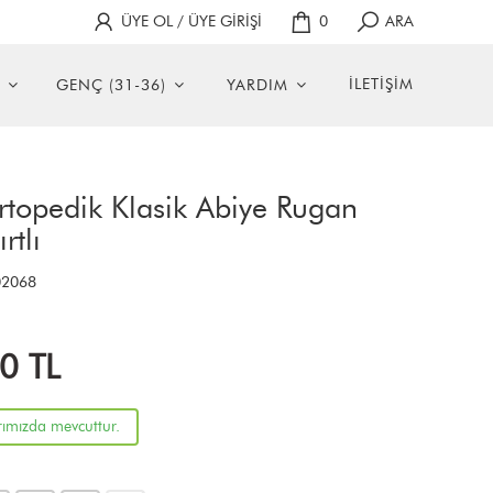
ÜYE OL / ÜYE GİRİŞİ
0
ARA
İLETİŞİM
GENÇ (31-36)
YARDIM
rtopedik Klasik Abiye Rugan
rtlı
2068
00
TL
rımızda mevcuttur.