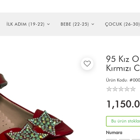
İLK ADIM (19-22)
BEBE (22-25)
ÇOCUK (26-30)
95 Kız O
Kırmızı Cı
Ürün Kodu:
#000
1,150.
Bu ürün stokla
Numara