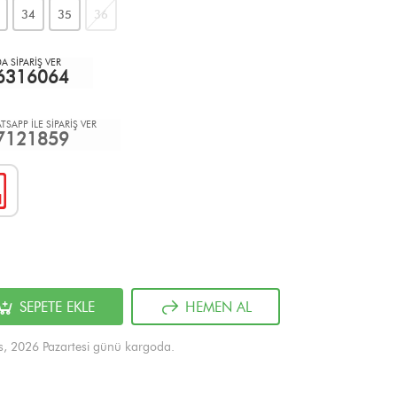
34
35
36
 SİPARİŞ VER
6316064
TSAPP İLE SİPARİŞ VER
7121859
SEPETE EKLE
HEMEN AL
s, 2026 Pazartesi günü kargoda.