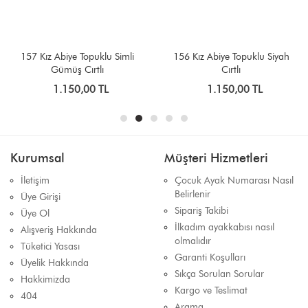
157 Kız Abiye Topuklu Simli
156 Kız Abiye Topuklu Siyah
Gümüş Cırtlı
Cırtlı
1.150,00 TL
1.150,00 TL
Kurumsal
Müşteri Hizmetleri
İletişim
Çocuk Ayak Numarası Nasıl
Belirlenir
Üye Girişi
Sipariş Takibi
Üye Ol
İlkadım ayakkabısı nasıl
Alışveriş Hakkında
olmalıdır
Tüketici Yasası
Garanti Koşulları
Üyelik Hakkında
Sıkça Sorulan Sorular
Hakkimizda
Kargo ve Teslimat
404
Arama