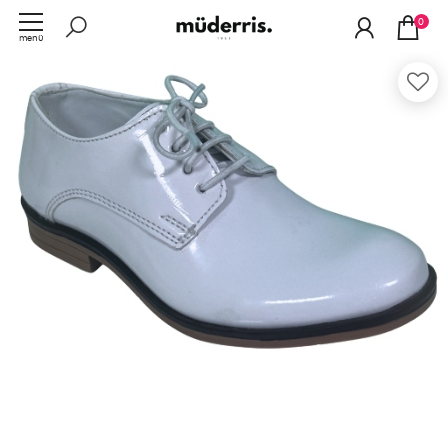
0
menü