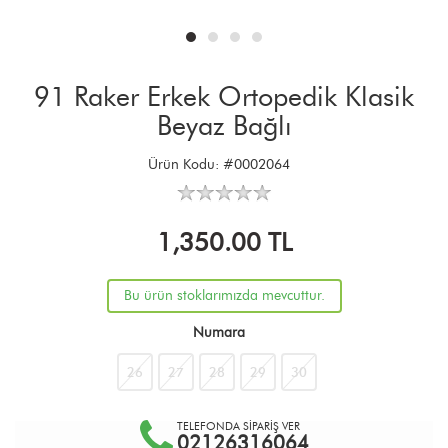
91 Raker Erkek Ortopedik Klasik
Beyaz Bağlı
Ürün Kodu:
#0002064
1,350.00
TL
Bu ürün stoklarımızda mevcuttur.
Numara
26
27
28
29
30
TELEFONDA SİPARİŞ VER
02126316064