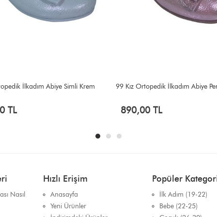
topedik İlkadım Abiye Simli Krem
99 Kız Ortopedik İlkadım Abiye P
0 TL
890,00 TL
ri
Hızlı Erişim
Popüler Kategori
sı Nasıl
Anasayfa
İlk Adım (19-22)
Yeni Ürünler
Bebe (22-25)