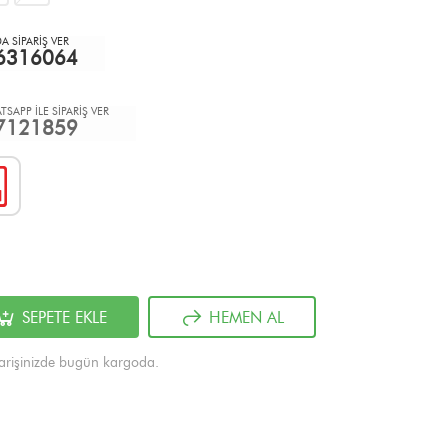
 SİPARİŞ VER
6316064
TSAPP İLE SİPARİŞ VER
7121859
SEPETE EKLE
HEMEN AL
arişinizde bugün kargoda.