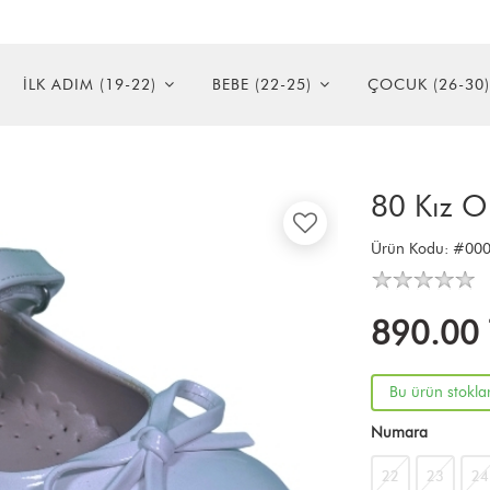
İLK ADIM (19-22)
BEBE (22-25)
ÇOCUK (26-30)
80 Kız O
Ürün Kodu:
#000
890.00
Bu ürün stokla
Numara
22
23
24