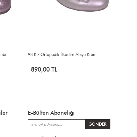
embe
98 Kız Ortopedik İlkadım Abiye Krem
97 Kız Or
890,00 TL
890,
ler
E-Bülten Aboneliği