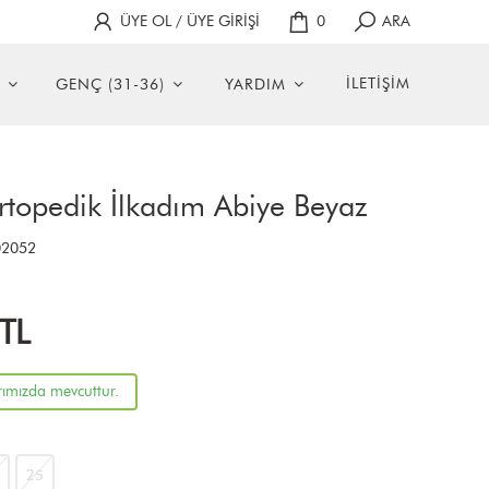
ÜYE OL / ÜYE GİRİŞİ
0
ARA
İLETİŞİM
GENÇ (31-36)
YARDIM
rtopedik İlkadım Abiye Beyaz
2052
TL
rımızda mevcuttur.
25