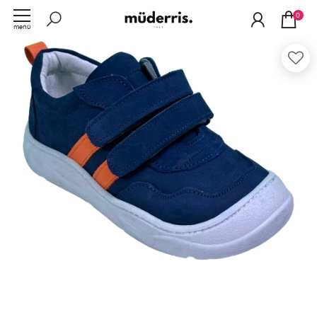
0
menü