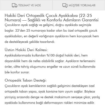
TESLİMAT VE İADE
MÜŞTERİ YORUMLARI
Hakiki Deri Ortopedik Çocuk Ayakkabısı (22-25
Numara) — Sağlıklı ve Konforlu Adımların Garantisi
Çocukların ayak sağlığı ve gelişimi, doğru ayakkabı seçimiyle
başlar. 22’den 25 numaraya kadar olan bu özel ortopedik çocuk
ayakkabıları, en değerli varlığınızın ayaklarını hem koruyacak hem
de destekleyecek şekilde tasarlandı.
Üstün Hakiki Deri Kalitesi:
Ayakkabılarımızda kullanılan %100 doğal hakiki deri, hem
dayanıklılık hem de nefes alabilirlik sağlar. Ayakların terlemesini
önler, ciltte tahriş oluşumunu engeller ve uzun süreli kullanımda
bile konfor sunar.
Ortopedik Taban Desteği:
Çocukların ayak kemiklerinin sağlıklı gelişimini destekleyen özel
ortopedik taban yapısı, ayak kavisine tam uyum sağlar. Böylece
yürüyüş sırasında denge ve destek maksimum seviyeye çıkar, yanlış
ayakkabı kullanımına bağlı deformasyon riskleri minimize edilir.