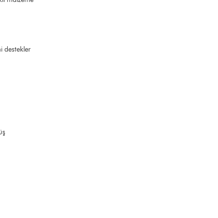
 destekler
üş