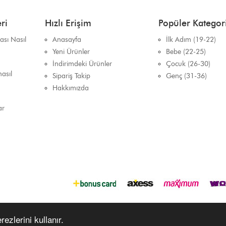
ri
Hızlı Erişim
Popüler Kategori
sı Nasıl
Anasayfa
İlk Adım (19-22)
Yeni Ürünler
Bebe (22-25)
İndirimdeki Ürünler
Çocuk (26-30)
asıl
Sipariş Takip
Genç (31-36)
Hakkımızda
ar
ezlerini kullanır.
Copyrights © 2021 Müderris Ayakkabı