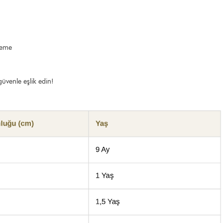
zeme
üvenle eşlik edin!