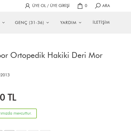
ÜYE OL / ÜYE GİRİŞİ
0
ARA
İLETİŞİM
GENÇ (31-36)
YARDIM
por Ortopedik Hakiki Deri Mor
2013
00
TL
rımızda mevcuttur.