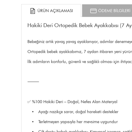
ÜRÜN AÇIKLAMASI
ÖDEME BİLGİLERİ
Hakiki Deri Ortopedik Bebek Ayakkabısı (7 Ay 
Bebeğiniz artık yavaş yavaş ayaklanıyor, adımlar denemeye
Ortopedik bebek ayakkabımız, 7 aydan itibaren yeni yürümey
İlk adımların konforlu, güvenli ve sağlıklı olması için ihtiy
⸻
✅ %100 Hakiki Deri – Doğal, Nefes Alan Materyal
• Ayağı nazikçe sarar, doğal hareketi destekler
• Terletmeyen yapısıyla her mevsime uygundur
• Cilt dostu bebek ayakkabısı: Kimyasal içermez, sağlı