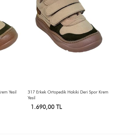
rem Yesil
317 Erkek Ortopedik Hakiki Deri Spor Krem
27 Kız Or
Yesil
1.690,00 TL
1.690