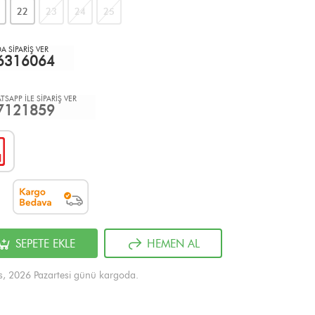
22
23
24
25
 SİPARİŞ VER
6316064
TSAPP İLE SİPARİŞ VER
7121859
SEPETE EKLE
HEMEN AL
s, 2026 Pazartesi günü kargoda.