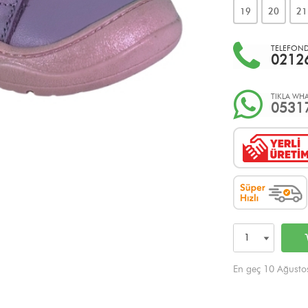
19
20
21
TELEFONDA
0212
TIKLA WHA
0531
En geç 10 Ağusto