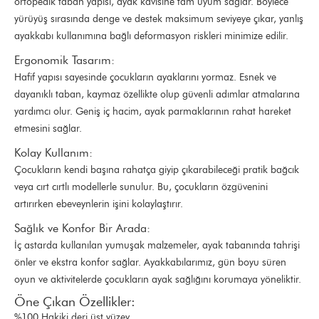
ortopedik taban yapısı, ayak kavisine tam uyum sağlar. Böylece
yürüyüş sırasında denge ve destek maksimum seviyeye çıkar, yanlış
ayakkabı kullanımına bağlı deformasyon riskleri minimize edilir.
Ergonomik Tasarım:
Hafif yapısı sayesinde çocukların ayaklarını yormaz. Esnek ve
dayanıklı taban, kaymaz özellikte olup güvenli adımlar atmalarına
yardımcı olur. Geniş iç hacim, ayak parmaklarının rahat hareket
etmesini sağlar.
Kolay Kullanım:
Çocukların kendi başına rahatça giyip çıkarabileceği pratik bağcık
veya cırt cırtlı modellerle sunulur. Bu, çocukların özgüvenini
artırırken ebeveynlerin işini kolaylaştırır.
Sağlık ve Konfor Bir Arada:
İç astarda kullanılan yumuşak malzemeler, ayak tabanında tahrişi
önler ve ekstra konfor sağlar. Ayakkabılarımız, gün boyu süren
oyun ve aktivitelerde çocukların ayak sağlığını korumaya yöneliktir.
Öne Çıkan Özellikler:
%100 Hakiki deri üst yüzey