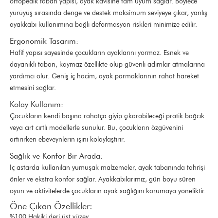
ortopedik taban yapısı, ayak kavisine tam uyum sağlar. Böylece
yürüyüş sırasında denge ve destek maksimum seviyeye çıkar, yanlış
ayakkabı kullanımına bağlı deformasyon riskleri minimize edilir.
Ergonomik Tasarım:
Hafif yapısı sayesinde çocukların ayaklarını yormaz. Esnek ve
dayanıklı taban, kaymaz özellikte olup güvenli adımlar atmalarına
yardımcı olur. Geniş iç hacim, ayak parmaklarının rahat hareket
etmesini sağlar.
Kolay Kullanım:
Çocukların kendi başına rahatça giyip çıkarabileceği pratik bağcık
veya cırt cırtlı modellerle sunulur. Bu, çocukların özgüvenini
artırırken ebeveynlerin işini kolaylaştırır.
Sağlık ve Konfor Bir Arada:
İç astarda kullanılan yumuşak malzemeler, ayak tabanında tahrişi
önler ve ekstra konfor sağlar. Ayakkabılarımız, gün boyu süren
oyun ve aktivitelerde çocukların ayak sağlığını korumaya yöneliktir.
Öne Çıkan Özellikler:
%100 Hakiki deri üst yüzey