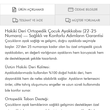
ÜRÜN AÇIKLAMASI
ÖDEME BİLGİLERİ
TESLİMAT VE İADE
MÜŞTERİ YORUMLARI
Hakiki Deri Ortopedik Çocuk Ayakkabısı (22-25
Numara) — Sağlıklı ve Konforlu Adımların Garantisi
Çocukların ayak sağlığı ve gelişimi, doğru ayakkabı seçimiyle
başlar. 22’den 25 numaraya kadar olan bu özel ortopedik çocuk
ayakkabıları, en değerli varlığınızın ayaklarını hem koruyacak hem
de destekleyecek şekilde tasarlandı.
Üstün Hakiki Deri Kalitesi:
Ayakkabılarımızda kullanılan %100 doğal hakiki deri, hem
dayanıklılık hem de nefes alabilirlik sağlar. Ayakların terlemesini
önler, ciltte tahriş oluşumunu engeller ve uzun süreli kullanımda
bile konfor sunar.
Ortopedik Taban Desteği:
Çocukların ayak kemiklerinin sağlıklı gelişimini destekleyen özel