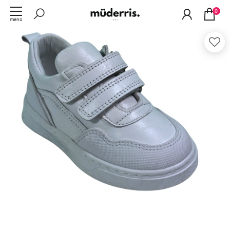
0
menü