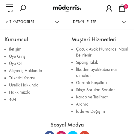
0
menü
ALT KATEGORILER
DETAYLI FILTRE
Kurumsal
Müşteri Hizmetleri
İletişim
Çocuk Ayak Numarası Nasıl
Belirlenir
Üye Girişi
Sipariş Takibi
Üye Ol
İlkadım ayakkabısı nasıl
Alışveriş Hakkında
olmalıdır
Tüketici Yasası
Garanti Koşulları
Üyelik Hakkında
Sıkça Sorulan Sorular
Hakkimizda
Kargo ve Teslimat
404
Arama
İade ve Değişim
Sosyal Medya